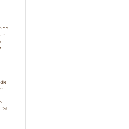
n op
dan
e
t.
 die
en
m
 Dit