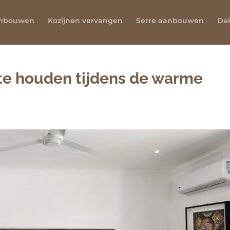
anbouwen
Kozijnen vervangen
Serre aanbouwen
Da
l te houden tijdens de warme