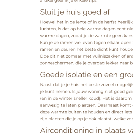
artikel geef ik je enkele tips.
Sluit je huis goed af
Hoewel het in de lente of in de herfst heerlij
luchten, is dat op hele warme dagen echt ni
warme dagen, zodat je de warmte geen kans 
kun je de ramen wel even tegen elkaar open z
ramen en deuren het beste dicht kunt houden
Doe dit niet zomaar met vuilniszakken of an
zonneschermen, die je overdag lekker naar 
Goede isolatie en een gr
Naast dat je je huis het beste zoveel mogeli
je kunt nemen. Is jouw woning niet goed geï
(en in de winter sneller koud). Het is daarom
aanwezig te laten plaatsen. Daarnaast komt e
deze warmte buiten te houden en direct iets 
zijn planten die je op je dak plaatst, welke z
Airconditioning in plaats v