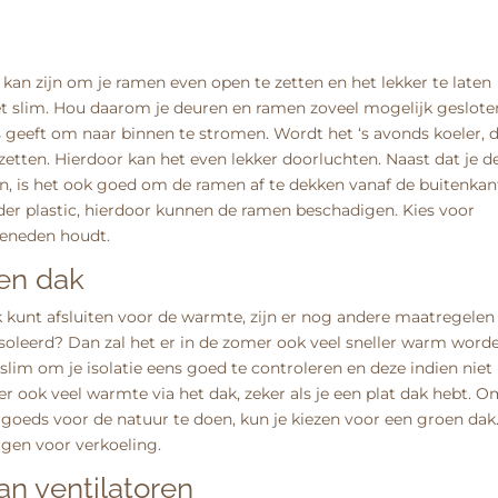
k kan zijn om je ramen even open te zetten en het lekker te laten
et slim. Hou daarom je deuren en ramen zoveel mogelijk geslote
geeft om naar binnen te stromen. Wordt het ‘s avonds koeler, 
etten. Hierdoor kan het even lekker doorluchten. Naast dat je d
, is het ook goed om de ramen af te dekken vanaf de buitenkan
der plastic, hierdoor kunnen de ramen beschadigen. Kies voor
beneden houdt.
oen dak
jk kunt afsluiten voor de warmte, zijn er nog andere maatregelen
soleerd? Dan zal het er in de zomer ook veel sneller warm word
 slim om je isolatie eens goed te controleren en deze indien niet
r ook veel warmte via het dak, zeker als je een plat dak hebt. O
goeds voor de natuur te doen, kun je kiezen voor een groen dak.
orgen voor verkoeling.
an ventilatoren