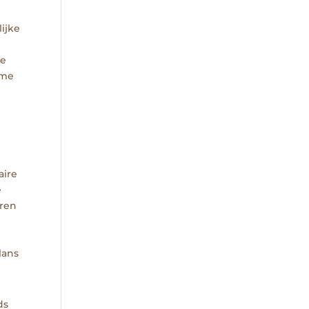
lijke
te
ome
aire
e
uren
lans
ds