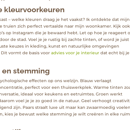
e kleurvoorkeuren
kast – welke kleuren draag je het vaakst? Ik ontdekte dat mijn
 truien zich perfect vertaalde naar mijn woonkamer. Kijk ook
o’s op Instagram die je bewaard hebt. Let op hoe je reageert 
r de stad. Voel je je rustig bij zachte tinten, of word je juist
ste keuzes in kleding, kunst en natuurlijke omgevingen
 Dit vormt de basis voor
advies voor je interieur
dat echt bij je
e en stemming
chologische effecten op ons welzijn. Blauw verlaagt
ncentratie, perfect voor een thuiswerkplek. Warme tinten zoa
nversatie, ideaal voor keukens en eetruimtes. Groen werkt
arom voel je je zo goed in de natuur. Geel verhoogt creativit
end zijn. Paars straalt luxe uit maar kan zwaarmoedig voelen
n, kies je bewust welke stemming je wilt creëren in elke ruim