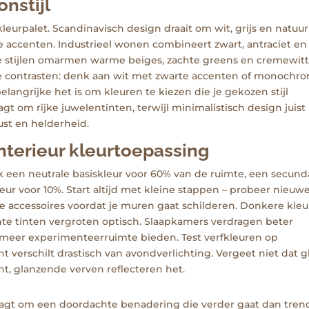
nstijl
leurpalet. Scandinavisch design draait om wit, grijs en natuur
 accenten. Industrieel wonen combineert zwart, antraciet en
ke stijlen omarmen warme beiges, zachte greens en cremewit
kke contrasten: denk aan wit met zwarte accenten of monochr
elangrijke het is om kleuren te kiezen die je gekozen stijl
t om rijke juwelentinten, terwijl minimalistisch design juist
ust en helderheid.
interieur kleurtoepassing
ik een neutrale basiskleur voor 60% van de ruimte, een secund
ur voor 10%. Start altijd met kleine stappen – probeer nieuw
ine accessoires voordat je muren gaat schilderen. Donkere kle
hte tinten vergroten optisch. Slaapkamers verdragen beter
 meer experimenteerruimte bieden. Test verfkleuren op
 verschilt drastisch van avondverlichting. Vergeet niet dat g
ht, glanzende verven reflecteren het.
raagt om een doordachte benadering die verder gaat dan tren