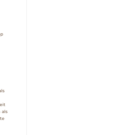
op
ls
eit
 als
te