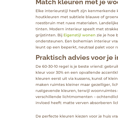
Match kleuren met je woo
Elke interieurstijl heeft zijn kenmerkende k
houtkleuren met subtiele blauwe of groene
roestbruin met ruwe materialen. Landelij
tinten. Modern interieur speelt met stra
grijstinten. Bij
Eigenstijl wonen
zie je hoe b
ondersteunen. Een bohemian interieur vraag
leunt op een beperkt, neutraal palet voor r
Praktisch advies voor je 
De 60-30-10 regel is je beste vriend: gebru
kleur voor 30% en een opvallende accentkle
kleuren eerst uit via kussens, kunst of kle
maken ruimtes kleiner maar gezelliger, lic
rustgevende kleuren, terwijl woonruimtes
verschillende lichtmomenten – ochtendlicht
invloed heeft: matte verven absorberen lic
De perfecte kleuren kiezen voor je huis v