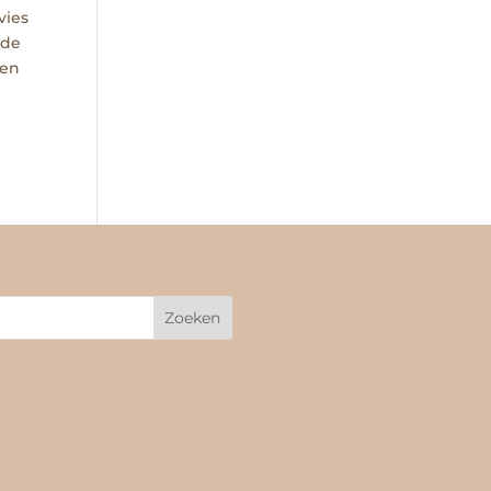
vies
nde
een