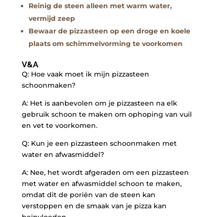
Reinig de steen alleen⁤ met warm‌ water,
vermijd‌ zeep
Bewaar de ​pizzasteen⁢ op een droge en ⁣koele
plaats om schimmelvorming‌ te voorkomen
V&A
Q: Hoe vaak‍ moet ​ik mijn pizzasteen
schoonmaken?
A: ​Het is aanbevolen om⁢ je pizzasteen na⁣ elk
gebruik‍ schoon te‍ maken om ophoping van⁣ vuil
en vet te voorkomen.
Q: Kun je een pizzasteen schoonmaken ⁣met
‌water en afwasmiddel?
A: Nee, ​het ⁤wordt afgeraden‌ om een pizzasteen
met‌ water en⁢ afwasmiddel schoon te ⁤maken,
omdat dit‌ de poriën van de steen kan
⁢verstoppen en ​de⁤ smaak⁢ van je‍ pizza kan