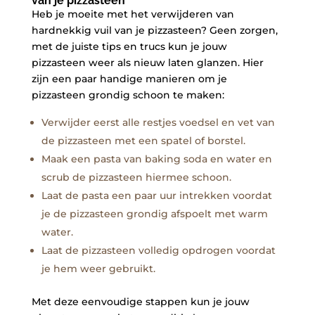
⁢van je pizzasteen
Heb je moeite met​ het​ verwijderen van
hardnekkig vuil van je⁣ pizzasteen? Geen zorgen,
⁢met ⁢de ⁢juiste tips en trucs⁣ kun ⁣je jouw
pizzasteen weer ⁢als ​nieuw laten glanzen. ⁤Hier
zijn een‍ paar handige ⁣manieren om je
pizzasteen ‌grondig schoon te maken:
Verwijder eerst​ alle restjes voedsel en ⁢vet‌ van⁣
de pizzasteen met een⁣ spatel ​of borstel.
Maak een pasta van baking⁤ soda en water en
scrub de pizzasteen ‍hiermee ⁤schoon.
Laat de pasta een paar⁢ uur intrekken voordat
‌je de pizzasteen grondig afspoelt⁢ met ⁢warm​
water.
Laat de⁢ pizzasteen volledig opdrogen voordat
je hem weer gebruikt.
Met ⁢deze⁢ eenvoudige⁢ stappen ​kun‌ je jouw