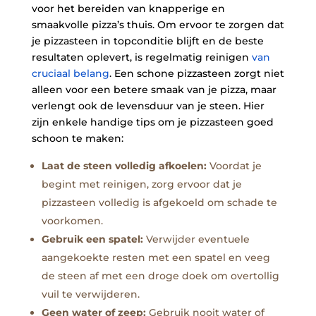
voor‌ het bereiden van knapperige en
smaakvolle pizza’s thuis. Om ervoor te zorgen dat
je pizzasteen in topconditie blijft ⁢en ⁢de beste
resultaten oplevert, is⁣ regelmatig reinigen ⁣
van
cruciaal belang
. Een schone pizzasteen zorgt niet
alleen voor een betere smaak ‍van je pizza, maar
verlengt ook ⁢de levensduur van je steen. Hier
zijn enkele⁣ handige tips om je pizzasteen goed
schoon ‍te‌ maken:
Laat ‌de steen ‌volledig afkoelen:
Voordat je
begint met reinigen, zorg ervoor dat⁤ je‌
pizzasteen ‌volledig is afgekoeld om schade te
voorkomen.
Gebruik ‌een spatel:
Verwijder eventuele
aangekoekte resten‍ met ⁣een spatel en⁢ veeg
de steen af met ⁤een droge⁤ doek om overtollig
vuil te verwijderen.
Geen water of zeep:
Gebruik nooit water of