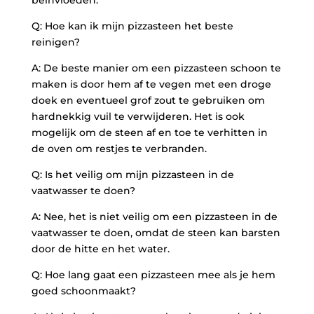
beïnvloeden.
Q: Hoe kan ik mijn pizzasteen het beste
reinigen?
A: ⁣De beste ‌manier om een pizzasteen schoon​ te
maken is door hem af‌ te vegen met een ⁣droge
doek⁤ en‍ eventueel​ grof zout ⁣te gebruiken om
hardnekkig vuil ⁤te verwijderen.⁣ Het is ook
mogelijk om de steen af en ⁣toe te verhitten ​in
de oven om‌ restjes te ⁢verbranden.
Q: Is het veilig om ‌mijn pizzasteen in de⁤
vaatwasser te‌ doen?
A:⁤ Nee, het is niet veilig om een pizzasteen⁢ in de
vaatwasser te doen,‍ omdat de ‌steen ​kan barsten⁣
door ​de⁢ hitte en het water.
Q: Hoe⁤ lang ⁤gaat ‌een pizzasteen mee⁢ als je hem ​
goed schoonmaakt?