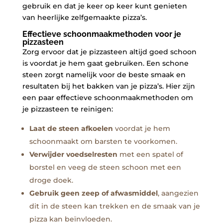
gebruik en dat ⁣je⁢ keer op ‌keer⁣ kunt genieten
van⁣ heerlijke zelfgemaakte ⁤pizza’s.
Effectieve schoonmaakmethoden⁤ voor‌ je
pizzasteen
Zorg ‌ervoor dat je pizzasteen altijd goed schoon
is ‍voordat‍ je hem gaat gebruiken.‌ Een⁢ schone
‌steen zorgt namelijk voor de beste ‍smaak en⁢
resultaten bij ⁢het‍ bakken van je pizza’s.​ Hier zijn
een paar effectieve schoonmaakmethoden om
je pizzasteen te reinigen:
Laat de ​steen ‌afkoelen
voordat je hem
schoonmaakt om barsten⁤ te voorkomen.
Verwijder voedselresten
met een⁤ spatel of
borstel en⁢ veeg‌ de ⁢steen schoon met een ​
droge ‌doek.
Gebruik geen‍ zeep⁤ of afwasmiddel
, aangezien
‌dit in de steen kan trekken ‌en de smaak van je
pizza kan beïnvloeden.