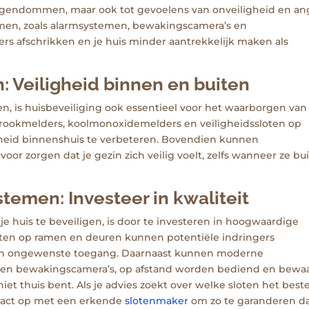
 eigendommen, maar ook tot gevoelens van onveiligheid en ang
emen, zoals alarmsystemen, bewakingscamera’s en
kers afschrikken en je huis minder aantrekkelijk maken als
: Veiligheid binnen en buiten
 is huisbeveiliging ook essentieel voor het waarborgen van
an rookmelders, koolmonoxidemelders en veiligheidssloten op
heid binnenshuis te verbeteren. Bovendien kunnen
or zorgen dat je gezin zich veilig voelt, zelfs wanneer ze bu
temen: Investeer in kwaliteit
 huis te beveiligen, is door te investeren in hoogwaardige
oten op ramen en deuren kunnen potentiële indringers
en ongewenste toegang. Daarnaast kunnen moderne
n en bewakingscamera’s, op afstand worden bediend en bewaa
niet thuis bent. Als je advies zoekt over welke sloten het best
ntact op met een erkende
slotenmaker
om zo te garanderen d