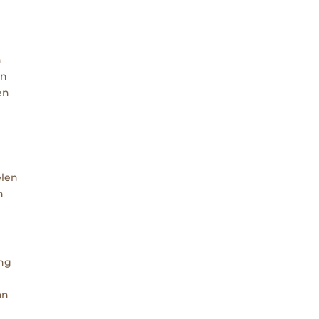
n
an
en
elen
n
ing
an