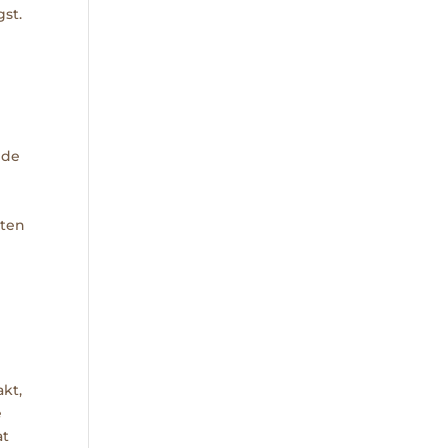
st.
 de
iten
kt,
e
at