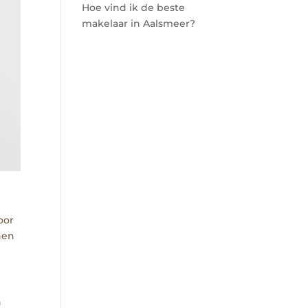
Hoe vind ik de beste
makelaar in Aalsmeer?
oor
nen
n