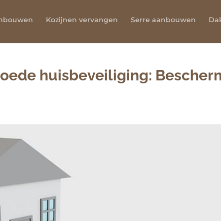
anbouwen
Kozijnen vervangen
Serre aanbouwen
Da
goede huisbeveiliging: Bescher