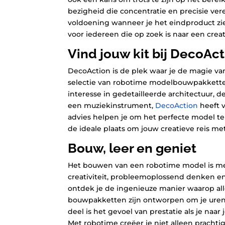
bezigheid die concentratie en precisie ver
voldoening wanneer je het eindproduct zi
voor iedereen die op zoek is naar een creat
Vind jouw kit bij DecoAct
DecoAction is de plek waar je de magie van
selectie van robotime modelbouwpakketten
interesse in gedetailleerde architectuur
een muziekinstrument,
DecoAction
heeft v
advies helpen je om het perfecte model te 
de ideale plaats om jouw creatieve reis me
Bouw, leer en geniet
Het bouwen van een robotime model is mee
creativiteit, probleemoplossend denken en fi
ontdek je de ingenieuze manier waarop al
bouwpakketten zijn ontworpen om je urenla
deel is het gevoel van prestatie als je naa
Met robotime creëer je niet alleen pracht