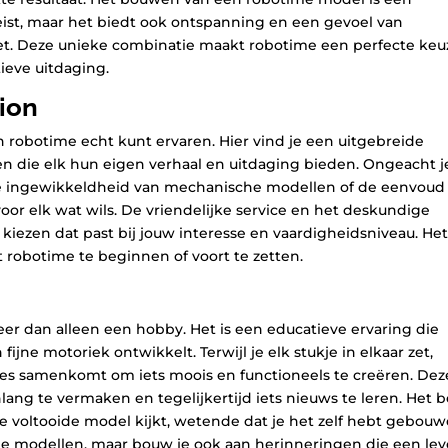
eist, maar het biedt ook ontspanning en een gevoel van
et. Deze unieke combinatie maakt robotime een perfecte keu
ieve uitdaging.
ion
 robotime echt kunt ervaren. Hier vind je een uitgebreide
 die elk hun eigen verhaal en uitdaging bieden. Ongeacht j
, de ingewikkeldheid van mechanische modellen of de eenvoud
oor elk wat wils. De vriendelijke service en het deskundige
kiezen dat past bij jouw interesse en vaardigheidsniveau. Het 
t robotime te beginnen of voort te zetten.
r dan alleen een hobby. Het is een educatieve ervaring die
jne motoriek ontwikkelt. Terwijl je elk stukje in elkaar zet,
les samenkomt om iets moois en functioneels te creëren. Dez
ng te vermaken en tegelijkertijd iets nieuws te leren. Het b
r je voltooide model kijkt, wetende dat je het zelf hebt gebouw
ige modellen, maar bouw je ook aan herinneringen die een le