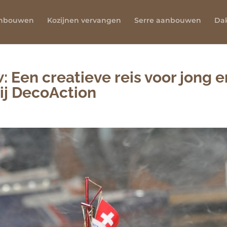
anbouwen
Kozijnen vervangen
Serre aanbouwen
Da
Een creatieve reis voor jong e
bij DecoAction