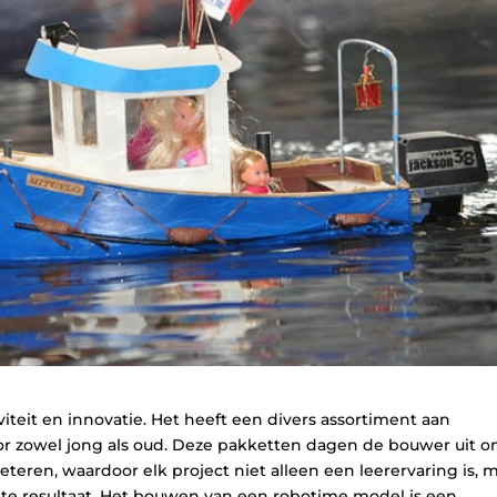
viteit en innovatie. Het heeft een divers assortiment aan
r zowel jong als oud. Deze pakketten dagen de bouwer uit 
eren, waardoor elk project niet alleen een leerervaring is, 
ikte resultaat. Het bouwen van een robotime model is een