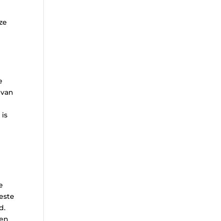
ze
e
 van
is
e
este
d.
ven